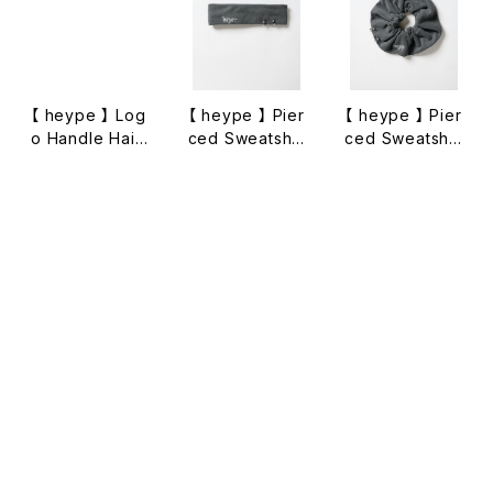
【 heype 】 Log
【 heype 】 Pier
【 heype 】 Pier
o Handle Hair
ced Sweatshir
ced Sweatshir
Clip
t Headband
t Scrunchie
¥8,030
¥7,590
¥7,590
キーワードから探す
【 heype 】 Log
【 heype 】 Log
【 heype 】 Mix
o Scrunchie
o Socks – 2 P
ed Logo Sock
カテゴリから探す
air Set
s – 2 Pair Set
¥5,500
¥6,050
¥6,050
BRAND