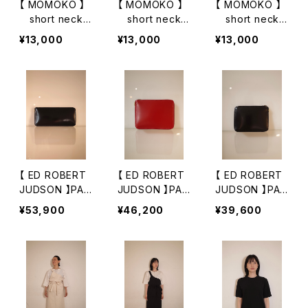
【 MOMOKO 】
【 MOMOKO 】
【 MOMOKO 】
short neckla
short neckla
short neckla
ce
ce
ce
¥13,000
¥13,000
¥13,000
【 ED ROBERT
【 ED ROBERT
【 ED ROBERT
JUDSON 】PAR
JUDSON 】PAR
JUDSON 】PAR
ALLEL - MAGIC
ALLEL - MAGIC
ALLEL - MAGIC
¥53,900
¥46,200
¥39,600
PURSE / L CO
PURSE / M
PURSE / S
RDOVAN