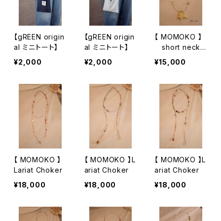
【gREEN origin
【gREEN origin
【 MOMOKO 】
al ミニトート】
al ミニトート】
short neckla
ce Tatsuki F
¥2,000
¥2,000
¥15,000
ukamiコラボチ
ャームつき
【 MOMOKO 】
【 MOMOKO 】L
【 MOMOKO 】L
Lariat Choker
ariat Choker
ariat Choker
¥18,000
¥18,000
¥18,000