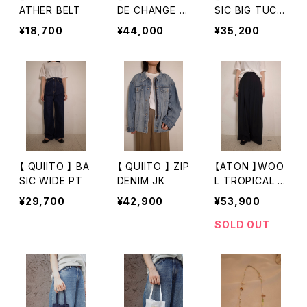
ATHER BELT
DE CHANGE W
SIC BIG TUCK
IDE DENIM
PT BK
¥18,700
¥44,000
¥35,200
【 QUIITO 】 BA
【 QUIITO 】 ZIP
【ATON 】WOO
SIC WIDE PT
DENIM JK
L TROPICAL |
WIDE EASY PA
¥29,700
¥42,900
¥53,900
NTS
SOLD OUT