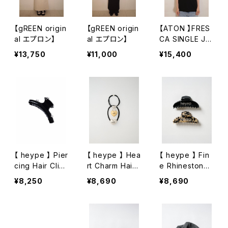
【gREEN origin
【gREEN origin
【ATON 】FRES
al エプロン】
al エプロン】
CA SINGLE JE
RSEY | STAND
¥13,750
¥11,000
¥15,400
ARD T-SHIRT
【 heype 】 Pier
【 heype 】 Hea
【 heype 】 Fin
cing Hair Clip
rt Charm Hair
e Rhinestone
– Large
Ties ‒ 2 Piece
Logo Hair Clip
¥8,250
¥8,690
¥8,690
Set