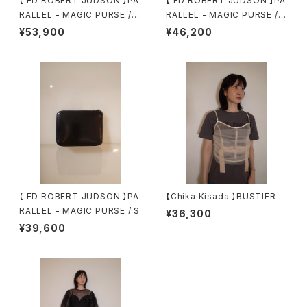
【 ED ROBERT JUDSON 】PA
【 ED ROBERT JUDSON 】PA
RALLEL - MAGIC PURSE / L
RALLEL - MAGIC PURSE /
CORDOVAN
M
¥53,900
¥46,200
【 ED ROBERT JUDSON 】PA
【Chika Kisada 】BUSTIER
RALLEL - MAGIC PURSE / S
¥36,300
¥39,600