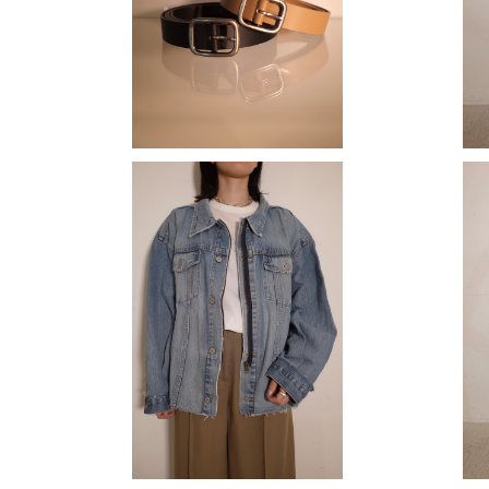
¥18,700
【 QUIITO 】 ZIP DENIM JK
【ATON
¥42,900