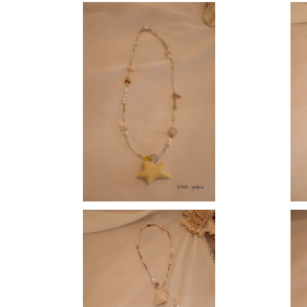
【 MOMOKO 】 short necklace T
atsuki Fukamiコラボチャームつき
¥15,000
【 MOMOKO 】 long necklace
【 MO