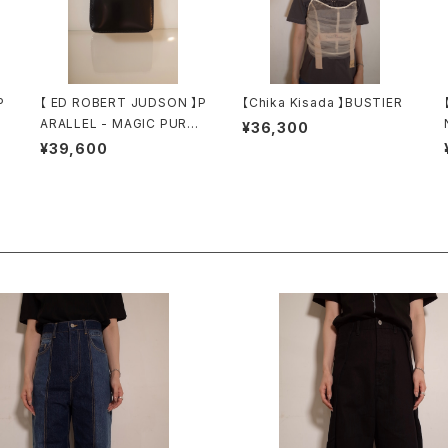
P
【 ED ROBERT JUDSON 】P
【Chika Kisada 】BUSTIER
E
ARALLEL - MAGIC PURSE
¥36,300
/ S
¥39,600
NGE WIDE D
【 QUIITO 】 BASIC BIG TUCK PT B
ENIM
K