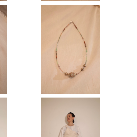
klace
【 MOMOKO 】 short necklace
¥13,000