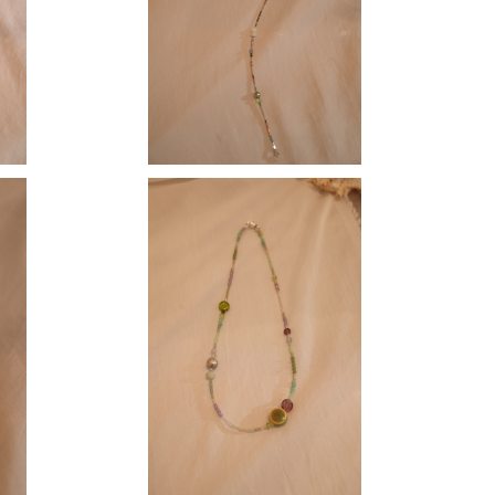
¥16,000
klace
【 MOMOKO 】 short necklace
¥13,000