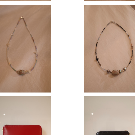
MOKO 】 short necklace
【 MOMOKO 】 short nec
¥13,000
¥13,000