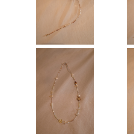
¥16,000
SOLD OUT
【 MO
【 MOMOKO 】 short necklace
¥13,000