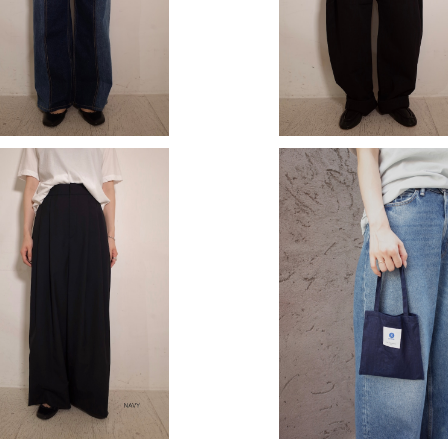
¥44,000
¥35,200
SOLD OUT
【gREEN original ミニ
 】WOOL TROPICAL | WIDE
¥2,000
EASY PANTS
¥53,900