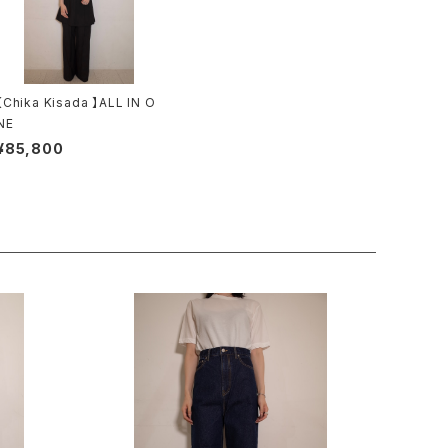
【Chika Kisada 】ALL IN O
NE
¥85,800
【 QUIITO 】 BASIC WIDE PT