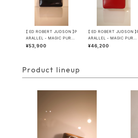
【 ED ROBERT JUDSON 】P
【 ED ROBERT JUDSON 】
ARALLEL - MAGIC PURSE
ARALLEL - MAGIC PURS
/ L CORDOVAN
/ M
¥53,900
¥46,200
Product lineup
【 QUIITO 】 LEATHER BELT
【 QUIITO 】 SIDE CHA