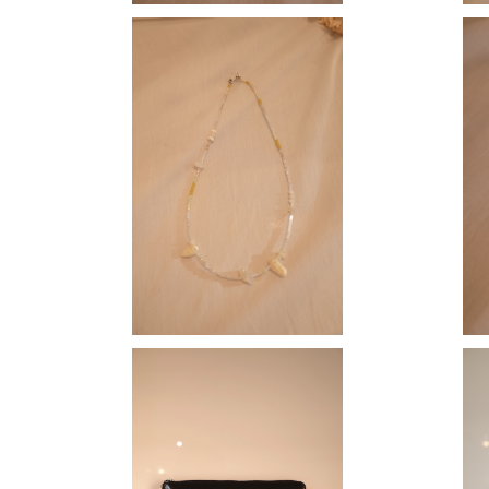
【 MOMOKO 】 short necklace
【 MO
¥13,000