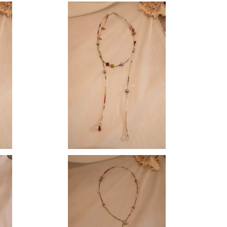
oker
【 MOMOKO 】Lariat Choker
¥18,000
klace
【 MOMOKO 】 long necklace