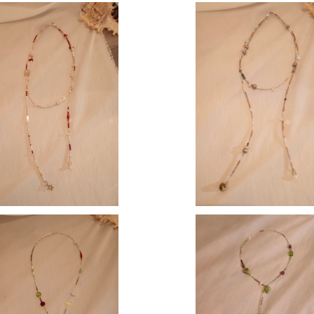
【 MOMOKO 】 Lariat Choker
【 MOMOKO 】Lariat Ch
¥18,000
¥18,000
MOKO 】 long necklace
【 MOMOKO 】 long nec