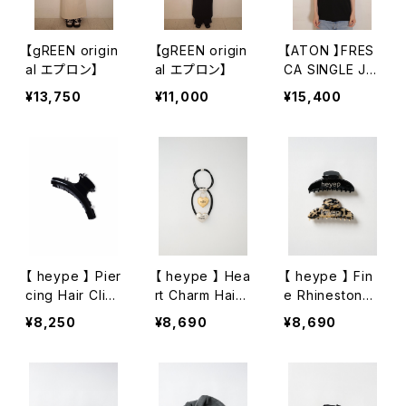
【gREEN origin
【gREEN origin
【ATON 】FRES
al エプロン】
al エプロン】
CA SINGLE JE
RSEY | STAND
¥13,750
¥11,000
¥15,400
ARD T-SHIRT
【 heype 】 Pier
【 heype 】 Hea
【 heype 】 Fin
cing Hair Clip
rt Charm Hair
e Rhinestone
– Large
Ties ‒ 2 Piece
Logo Hair Clip
¥8,250
¥8,690
¥8,690
Set